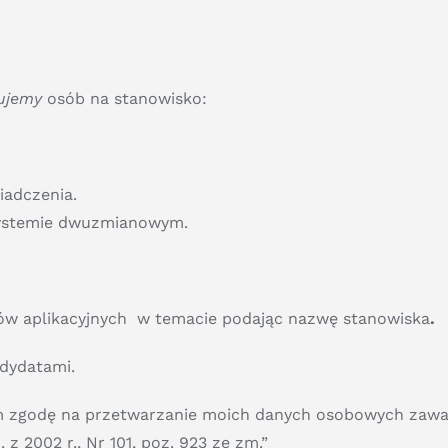
kujemy
osób na stanowisko:
iadczenia.
 systemie dwuzmianowym.
ów aplikacyjnych w temacie podając nazwę stanowiska
.
ndydatami.
am zgodę na przetwarzanie moich danych osobowych zawar
 z 2002 r., Nr 101, poz. 923 ze zm.”