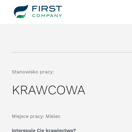
Przejdź
do
zawartości
Stanowisko pracy:
KRAWCOWA
Miejsce pracy: Mielec
Interesuje Cię krawiectwo?